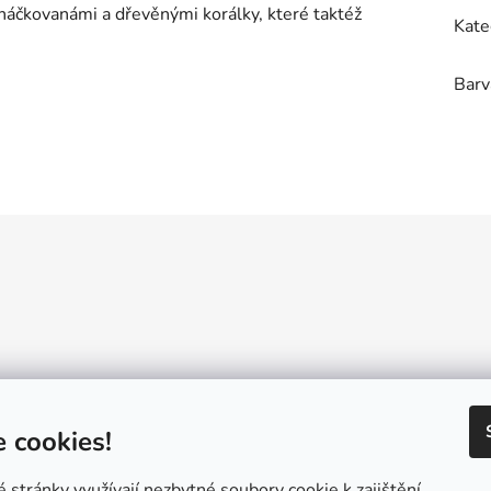
bháčkovanámi a dřevěnými korálky, které taktéž
Kate
Barv
Reklamační řád
GDPR
Návody a inspirace
Velkoobchod
Konta
 cookies!
stránky využívají nezbytné soubory cookie k zajištění