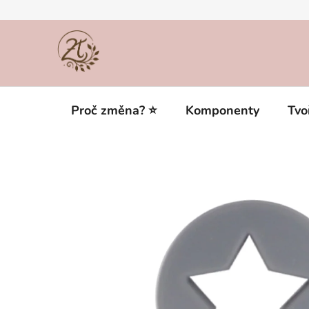
Přejít
na
obsah
Proč změna? ⭐
Komponenty
Tvo