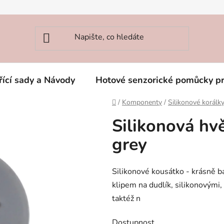
řící sady a Návody
Hotové senzorické pomůcky p
Domů
/
Komponenty
/
Silikonové korálk
Silikonová hv
grey
Silikonové kousátko - krásně b
klipem na dudlík, silikonovými
taktéž n
Dostupnost