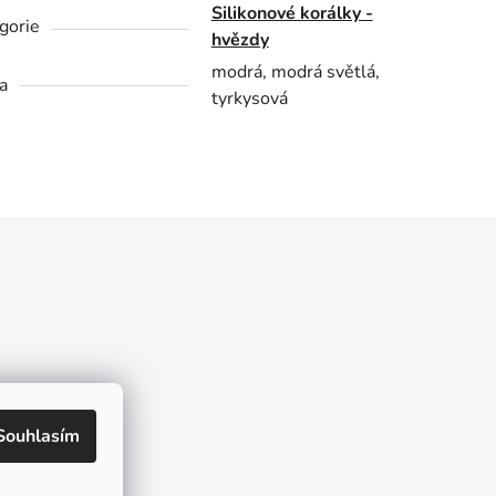
Silikonové korálky -
gorie
hvězdy
modrá, modrá světlá,
a
tyrkysová
kt
Souhlasím