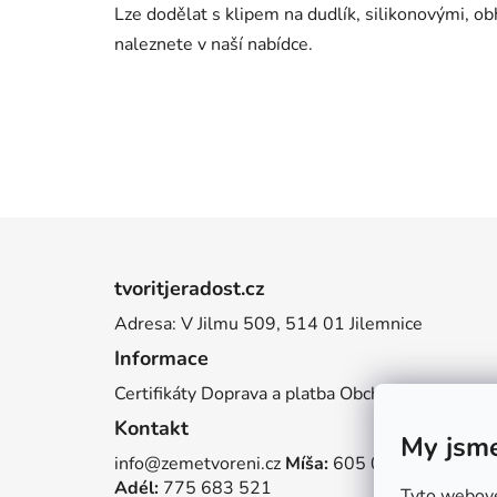
Lze dodělat s klipem na dudlík, silikonovými, o
naleznete v naší nabídce.
Z
á
tvoritjeradost.cz
p
Adresa: V Jilmu 509, 514 01 Jilemnice
a
Informace
t
í
Certifikáty
Doprava a platba
Obchodní podmínky
Kontakt
My jsme
info@zemetvoreni.cz
Míša:
605 077 705
Adél:
775 683 521
Tyto webové 