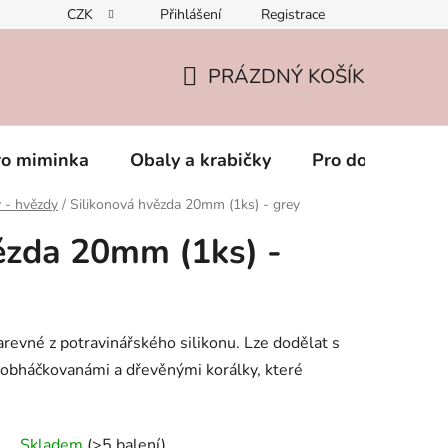
CZK
Přihlášení
Registrace
PRÁZDNÝ KOŠÍK
NÁKUPNÍ
KOŠÍK
ro miminka
Obaly a krabičky
Pro dospěláky
y - hvězdy
/
Silikonová hvězda 20mm (1ks) - grey
ězda 20mm (1ks) -
arevné z potravinářského silikonu. Lze dodělat s
, obháčkovanámi a dřevěnými korálky, které
Skladem
(>5 balení)