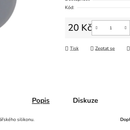
Kód:
20 Kč
Měrná cena:
Tisk
Zeptat se
Popis
Diskuze
ářského silikonu.
Dopl