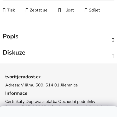
Tisk
Zeptat se
Hlídat
Sdílet
Popis
Diskuze
Z
á
tvoritjeradost.cz
p
Adresa: V Jilmu 509, 514 01 Jilemnice
a
t
Informace
í
Certifikáty
Doprava a platba
Obchodní podmínky
Reklamační řád
GDPR
Návody a inspirace
Velkoobchod
Kontakt