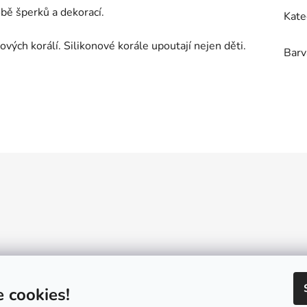
obě šperků a dekorací.
Kate
vých korálí. Silikonové korále upoutají nejen děti.
Barv
Reklamační řád
GDPR
Návody a inspirace
Velkoobchod
Konta
 cookies!