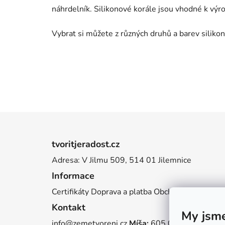
náhrdelník. Silikonové korále jsou vhodné k výr
Vybrat si můžete z různých druhů a barev silikono
Z
á
tvoritjeradost.cz
p
Adresa: V Jilmu 509, 514 01 Jilemnice
a
Informace
t
í
Certifikáty
Doprava a platba
Obchodní podmínky
Kontakt
My jsme
info@zemetvoreni.cz
Míša:
605 077 705