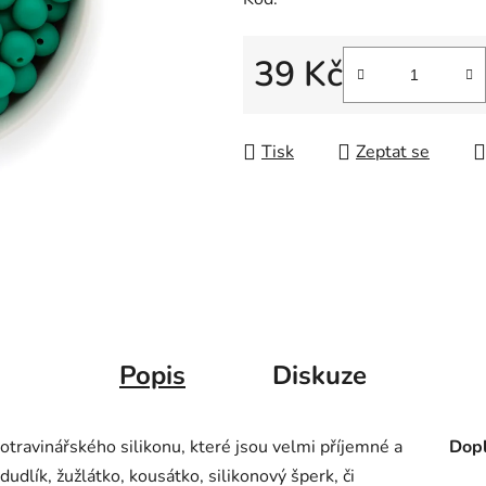
39 Kč
Měrná cena:
Tisk
Zeptat se
Popis
Diskuze
otravinářského silikonu, které jsou velmi příjemné a
Dopl
 dudlík, žužlátko, kousátko, silikonový šperk, či