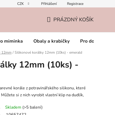
CZK
Přihlášení
Registrace
PRÁZDNÝ KOŠÍK
NÁKUPNÍ
KOŠÍK
ro miminka
Obaly a krabičky
Pro dospěláky
ky 12mm
/
Silikonové korálky 12mm (10ks) - emerald
rálky 12mm (10ks) -
arevné korále z potravinářského silikonu, které
Můžete si z nich vyrobit vlastní klip na dudlík,
Skladem
(>5 balení)
10657472