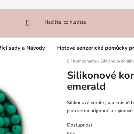
řící sady a Návody
Hotové senzorické pomůcky p
Domů
/
Komponenty
/
Silikonové korál
Silikonové ko
emerald
Silikonové korále jsou krásně b
jsou velmi příjemné a zajímavé. 
Dostupnost
Kód: