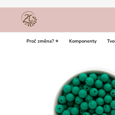
Přejít
na
obsah
Proč změna? ⭐
Komponenty
Tvo