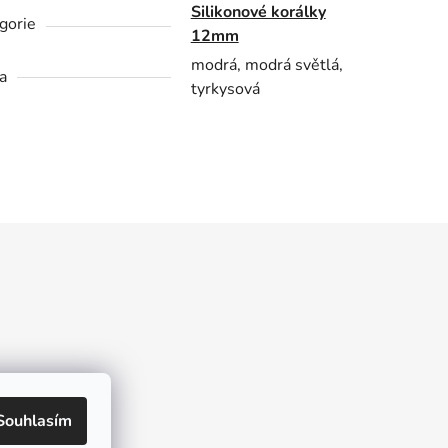
Silikonové korálky
gorie
12mm
modrá, modrá světlá,
a
tyrkysová
kt
Souhlasím