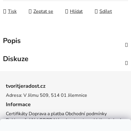
Tisk
Zeptat se
Hlídat
Sdílet
Popis
Diskuze
Z
á
tvoritjeradost.cz
p
Adresa: V Jilmu 509, 514 01 Jilemnice
a
t
Informace
í
Certifikáty
Doprava a platba
Obchodní podmínky
Reklamační řád
GDPR
Návody a inspirace
Velkoobchod
Kontakt