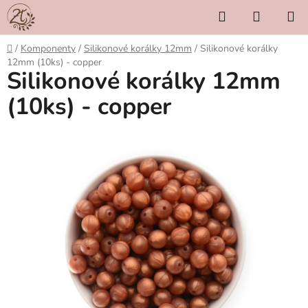
Přejít
Hledat
NÁKUP
na
KOŠÍK
obsah
Domů
/
Komponenty
/
Silikonové korálky 12mm
/
Silikonové korálky
12mm (10ks) - copper
Silikonové korálky 12mm
(10ks) - copper