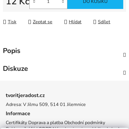
12 Kč
DO KOŠÍKU
Měrná cena:
Tisk
Zeptat se
Hlídat
Sdílet
Popis
Diskuze
Z
á
tvoritjeradost.cz
p
Adresa: V Jilmu 509, 514 01 Jilemnice
a
t
Informace
í
Certifikáty
Doprava a platba
Obchodní podmínky