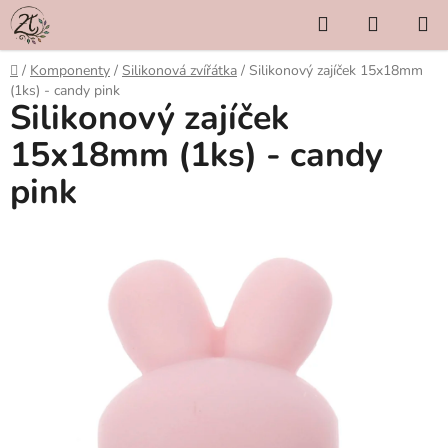
Přejít
Hledat
NÁKUP
na
KOŠÍK
obsah
Domů
/
Komponenty
/
Silikonová zvířátka
/
Silikonový zajíček 15x18mm
(1ks) - candy pink
Silikonový zajíček
15x18mm (1ks) - candy
pink