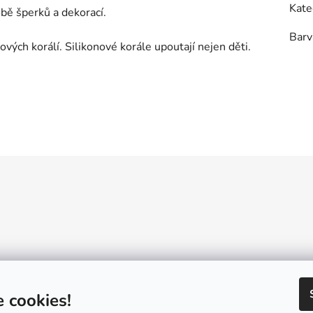
Kate
obě šperků a dekorací.
Barv
vých korálí. Silikonové korále upoutají nejen děti.
Reklamační řád
GDPR
Návody a inspirace
Velkoobchod
Konta
 cookies!