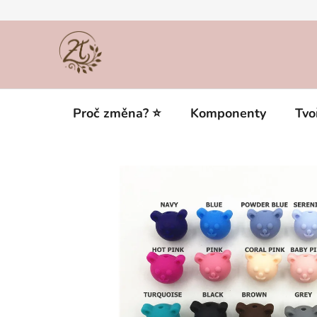
Přejít
na
obsah
Proč změna? ⭐
Komponenty
Tvo