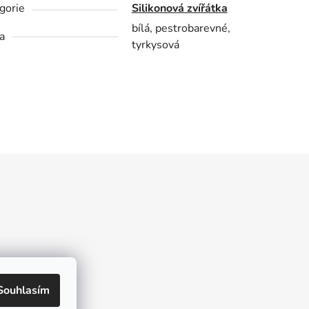
gorie
Silikonová zvířátka
bílá, pestrobarevné,
a
tyrkysová
kt
Souhlasím