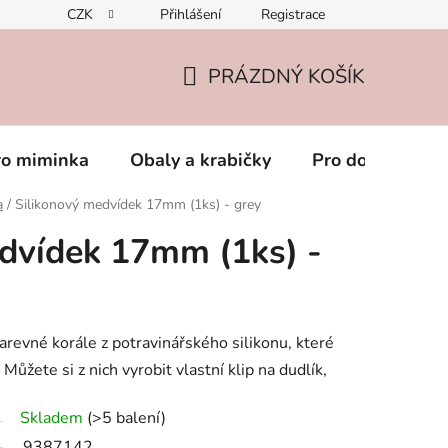
CZK
Přihlášení
Registrace
PRÁZDNÝ KOŠÍK
NÁKUPNÍ
KOŠÍK
ro miminka
Obaly a krabičky
Pro dospěláky
a
/
Silikonový medvídek 17mm (1ks) - grey
dvídek 17mm (1ks) -
arevné korále z potravinářského silikonu, které
Můžete si z nich vyrobit vlastní klip na dudlík,
Skladem
(>5 balení)
9387142