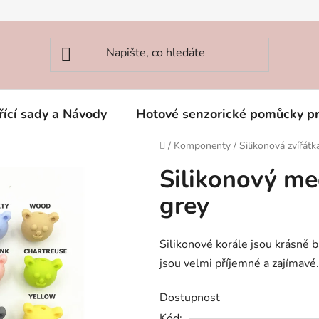
řící sady a Návody
Hotové senzorické pomůcky p
Domů
/
Komponenty
/
Silikonová zvířátk
Silikonový me
grey
Silikonové korále jsou krásně b
jsou velmi příjemné a zajímavé. 
Dostupnost
Kód: