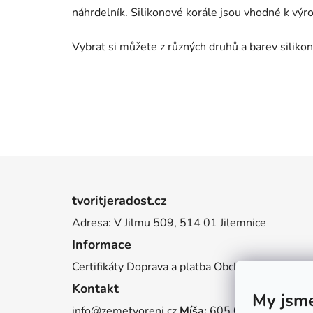
náhrdelník. Silikonové korále jsou vhodné k výr
Vybrat si můžete z různých druhů a barev silikono
Z
á
tvoritjeradost.cz
p
Adresa: V Jilmu 509, 514 01 Jilemnice
a
Informace
t
í
Certifikáty
Doprava a platba
Obchodní podmínky
Kontakt
My jsme
info@zemetvoreni.cz
Míša:
605 077 705