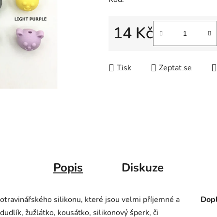
14 Kč
Měrná cena:
Tisk
Zeptat se
Popis
Diskuze
otravinářského silikonu, které jsou velmi příjemné a
Dopl
 dudlík, žužlátko, kousátko, silikonový šperk, či