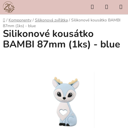
Přejít
Hledat
NÁKUP
na
KOŠÍK
obsah
Domů
/
Komponenty
/
Silikonová zvířátka
/
Silikonové kousátko BAMBI
87mm (1ks) - blue
Silikonové kousátko
BAMBI 87mm (1ks) - blue