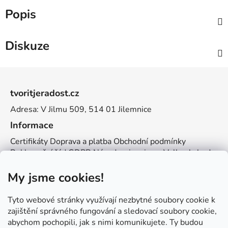
Popis
Diskuze
Z
á
tvoritjeradost.cz
p
Adresa: V Jilmu 509, 514 01 Jilemnice
a
t
Informace
í
Certifikáty
Doprava a platba
Obchodní podmínky
Reklamační řád
GDPR
Návody a inspirace
Velkoobchod
Kontakt
My jsme cookies!
Kontakt
info@zemetvoreni.cz
Míša:
605 077 705
Tyto webové stránky využívají nezbytné soubory cookie k
Adél:
775 683 521
zajištění správného fungování a sledovací soubory cookie,
abychom pochopili, jak s nimi komunikujete. Ty budou
Zemětvoření