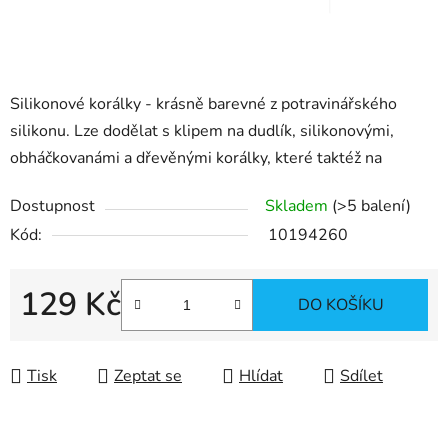
Silikonové korálky - krásně barevné z potravinářského
silikonu. Lze dodělat s klipem na dudlík, silikonovými,
obháčkovanámi a dřevěnými korálky, které taktéž na
Dostupnost
Skladem
(>5 balení)
Kód:
10194260
129 Kč
DO KOŠÍKU
Měrná cena:
Tisk
Zeptat se
Hlídat
Sdílet