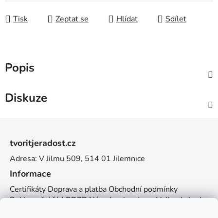
Tisk
Zeptat se
Hlídat
Sdílet
Popis
Diskuze
Z
á
tvoritjeradost.cz
p
Adresa: V Jilmu 509, 514 01 Jilemnice
a
t
Informace
í
Certifikáty
Doprava a platba
Obchodní podmínky
Reklamační řád
GDPR
Návody a inspirace
Velkoobchod
Kontakt