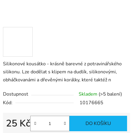
Silikonové kousátko - krásně barevné z potravinářského
silikonu. Lze dodělat s klipem na dudlík, silikonovými,
obháčkovanámi a dřevěnými korálky, které taktéž n
Dostupnost
Skladem
(>5 balení)
Kód:
10176665
25 Kč
DO KOŠÍKU
Měrná cena: