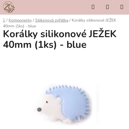
Přejít
Hledat
NÁKUP
na
KOŠÍK
obsah
Domů
/
Komponenty
/
Silikonová zvířátka
/
Korálky silikonové JEŽEK
40mm (1ks) - blue
Korálky silikonové JEŽEK
40mm (1ks) - blue