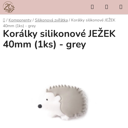
Přejít
Hledat
NÁKUP
na
KOŠÍK
obsah
Domů
/
Komponenty
/
Silikonová zvířátka
/
Korálky silikonové JEŽEK
40mm (1ks) - grey
Korálky silikonové JEŽEK
40mm (1ks) - grey