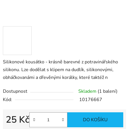
Silikonové kousátko - krásně barevné z potravinářského
silikonu. Lze dodělat s klipem na dudlík, silikonovými,
obháčkovanámi a dřevěnými korálky, které taktéž n
Dostupnost
Skladem
(1 balení)
Kód:
10176667
25 Kč
DO KOŠÍKU
Měrná cena: