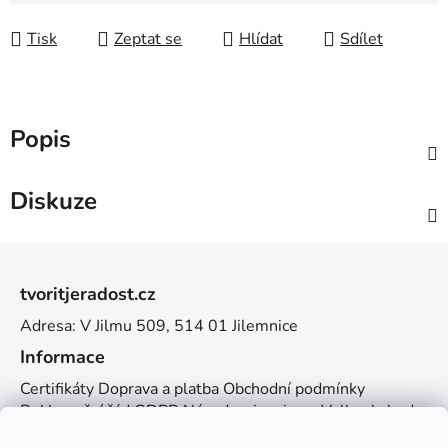
Tisk
Zeptat se
Hlídat
Sdílet
Popis
Diskuze
Z
á
tvoritjeradost.cz
p
Adresa: V Jilmu 509, 514 01 Jilemnice
a
t
Informace
í
Certifikáty
Doprava a platba
Obchodní podmínky
Reklamační řád
GDPR
Návody a inspirace
Velkoobchod
Kontakt