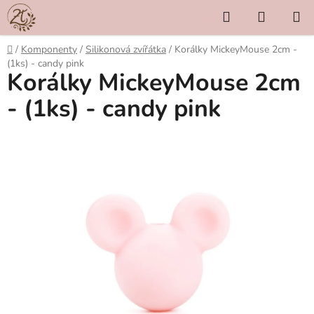
Přejít
Hledat
NÁKUP
na
KOŠÍK
obsah
Domů
/
Komponenty
/
Silikonová zvířátka
/
Korálky MickeyMouse 2cm -
(1ks) - candy pink
Korálky MickeyMouse 2cm
- (1ks) - candy pink