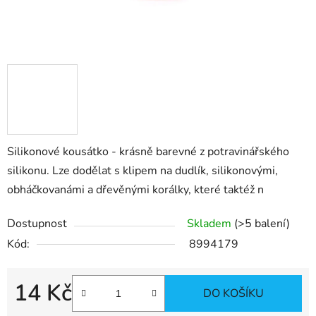
Silikonové kousátko - krásně barevné z potravinářského
silikonu. Lze dodělat s klipem na dudlík, silikonovými,
obháčkovanámi a dřevěnými korálky, které taktéž n
Dostupnost
Skladem
(>5 balení)
Kód:
8994179
14 Kč
DO KOŠÍKU
Měrná cena: