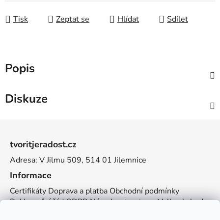
Tisk
Zeptat se
Hlídat
Sdílet
Popis
Diskuze
Z
á
tvoritjeradost.cz
p
Adresa: V Jilmu 509, 514 01 Jilemnice
a
t
Informace
í
Certifikáty
Doprava a platba
Obchodní podmínky
Reklamační řád
GDPR
Návody a inspirace
Velkoobchod
Kontakt