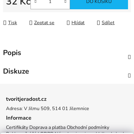
32 Kč
DO KOŠÍKU
Měrná cena:
Tisk
Zeptat se
Hlídat
Sdílet
Popis
Diskuze
Z
á
tvoritjeradost.cz
p
Adresa: V Jilmu 509, 514 01 Jilemnice
a
t
Informace
í
Certifikáty
Doprava a platba
Obchodní podmínky