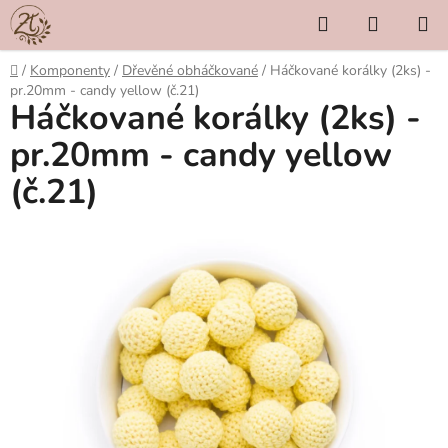
Přejít
Hledat
NÁKUP
na
KOŠÍK
obsah
Domů
/
Komponenty
/
Dřevěné obháčkované
/
Háčkované korálky (2ks) -
pr.20mm - candy yellow (č.21)
Háčkované korálky (2ks) -
pr.20mm - candy yellow
(č.21)