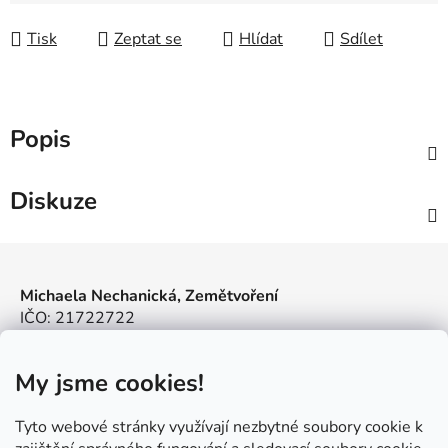
Tisk
Zeptat se
Hlídat
Sdílet
Popis
Diskuze
Z
á
Michaela Nechanická, Zemětvoření
p
IČO: 21722722
a
info@zemetvoreni.cz
t
Míša:
605 077 705
My jsme cookies!
í
Adél:
775 683 521
Kde nás najdete
Tyto webové stránky využívají nezbytné soubory cookie k
Jilemnice – V Jilmu 509