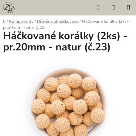
Přejít
Hledat
NÁKUP
na
KOŠÍK
obsah
Domů
/
Komponenty
/
Dřevěné obháčkované
/
Háčkované korálky (2ks) -
pr.20mm - natur (č.23)
Háčkované korálky (2ks) -
pr.20mm - natur (č.23)